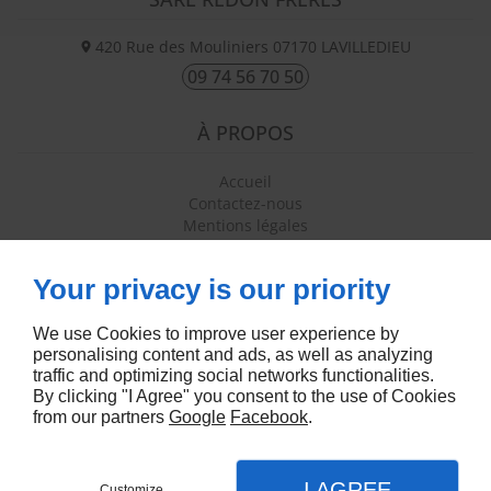
420 Rue des Mouliniers
07170
LAVILLEDIEU
09 74 56 70 50
À PROPOS
Accueil
Contactez-nous
Mentions légales
Plan du site
Your privacy is our priority
SUIVEZ-NOUS
We use Cookies to improve user experience by
personalising content and ads, as well as analyzing
traffic and optimizing social networks functionalities.
By clicking "I Agree" you consent to the use of Cookies
from our partners
Google
Facebook
.
Agence création site internet
I AGREE
Customize